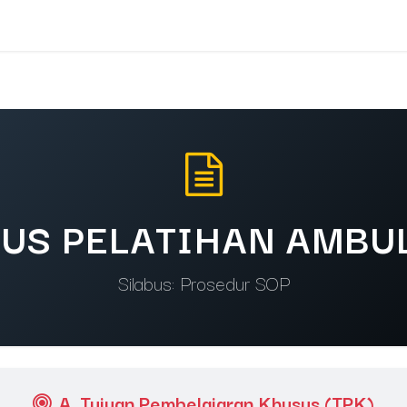
ENA
Bergabung Bersama PENA
Layanan Utama PEN
BUS PELATIHAN AMBU
Silabus: Prosedur SOP
A. Tujuan Pembelajaran Khusus (TPK)