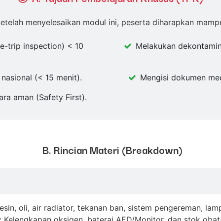
etelah menyelesaikan modul ini, peserta diharapkan mamp
-trip inspection) < 10
Melakukan dekontamina
asional (< 15 menit).
Mengisi dokumen medi
a aman (Safety First).
B. Rincian Materi (Breakdown)
sin, oli, air radiator, tekanan ban, sistem pengereman, lampu
:
Kelengkapan oksigen, baterai AED/Monitor, dan stok oba