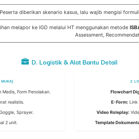
Peserta diberikan skenario kasus, lalu wajib mengisi formu
tihan melapor ke IGD melalui HT menggunakan metode
ISB
Assessment, Recommendat
D. Logistik & Alat Bantu Detail
P MUKA)
2. L
 Medis, Form Penolakan.
Flowchart Dig
t realistis.
E-Form:
Link 
Goggle, Sprayer.
Video Roleplay:
Vide
l 2 unit.
Template Dokumenta