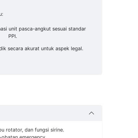
u:
si unit pasca-angkut sesuai standar
PPI.
k secara akurat untuk aspek legal.
 rotator, dan fungsi sirine.
t-obatan emergency.