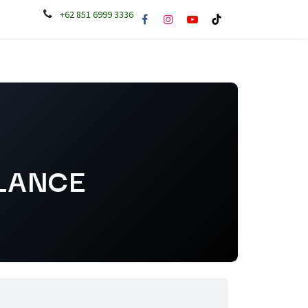
+62 851 6999 3336
A
Tentang PENA
In House Training
LANCE