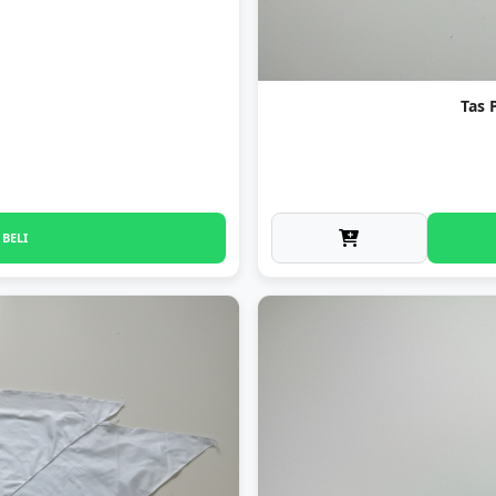
Tas 
BELI