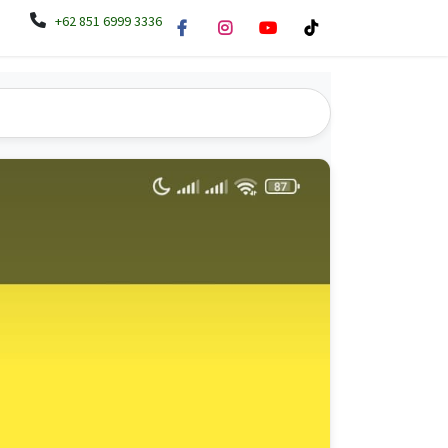
+62 851 6999 3336
A
Tentang PENA
In House Training