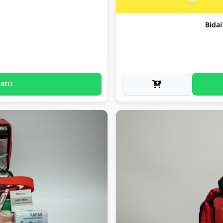
Bida
BELI