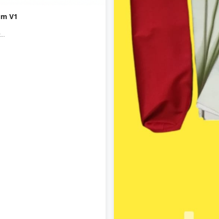
um V1
..